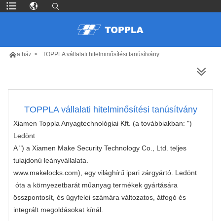

a ház
>
TOPPLA vállalati hitelminősítési tanúsítvány
TÖBB TERMÉK
TOPPLA vállalati hitelminősítési tanúsítvány
Xiamen Toppla Anyagtechnológiai Kft.
(a továbbiakban: ")
Ledönt
A ") a Xiamen Make Security Technology Co., Ltd. teljes
tulajdonú leányvállalata.
www.makelocks.com
), egy világhírű ipari zárgyártó.
Ledönt
óta a környezetbarát műanyag termékek gyártására
összpontosít, és ügyfelei számára változatos, átfogó és
integrált megoldásokat kínál.