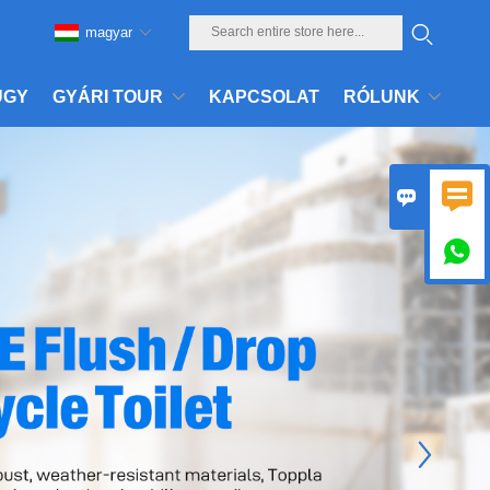
magyar
ÜGY
GYÁRI TOUR
KAPCSOLAT
RÓLUNK


