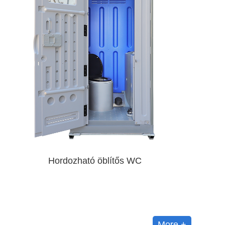
Hordozható öblítős WC
More +