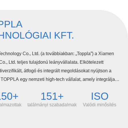
PPLA
NOLÓGIAI KFT.
echnology Co., Ltd. (a továbbiakban: „Toppla”) a Xiamen
., Ltd. teljes tulajdonú leányvállalata. Elkötelezett
iverzifikált, átfogó és integrált megoldásokat nyújtson a
OPPLA egy nemzeti high-tech vállalat, amely integrálja a
zést, a gyártást és az értékesítést. Három termékcsaláddal
150+
151+
ISO
műanyag szekrényeket, a műanyag hordozható WC-ket és a
almazottak
találmányi szabadalmak
Valódi minősítés
rű automatikus gyártóberendezéseket és irányítási módot
ntő műhellyel, rotációs öntésű műhellyel, szekrény-
ozható WC-összeszerelő sorral és műanyag fészerek