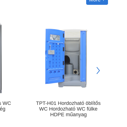
blítős
TPT-H08 kültéri hordozható
ülke
WC HDPE műanyag kerámia
h
öblítős WC