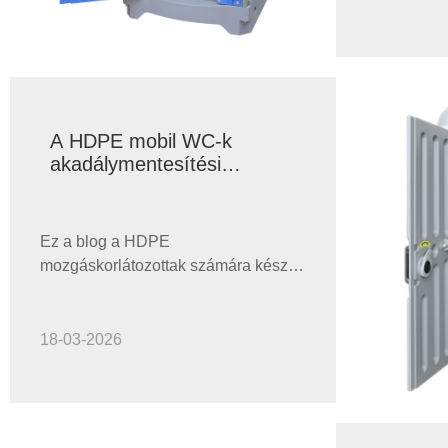
fenntarthat
A HDPE mobil WC-k
akadálymentesítési
megoldást jelentenek?
Ez a blog a HDPE
mozgáskorlátozottak számára készült
hordozható bili előnyeit vizsgálja,
foglalkozik az iparági nehézségekkel,
bemutat megoldásokat, bemutatja az
18-03-2026
ügyfelek eseteit, részletezi az
alkalmazásokat, megválaszolja a
gyakran ismételt kérdéseket, és végül
gyakorlatias betekintést nyújt.