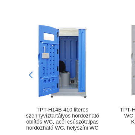
TPT-H14A Hordozható öblítős
TPT-
ató
WC 410L Szennyvíztartály
ép
pas
Kültéri Műanyag WC
WC