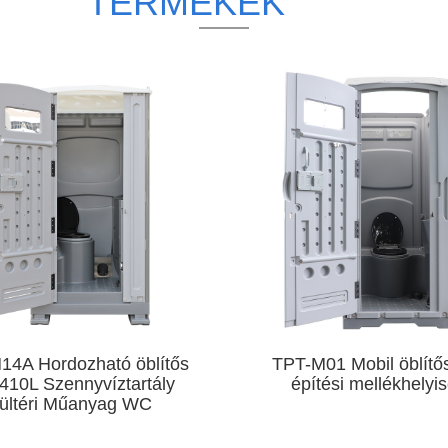
TERMÉKEK
M01 Mobil öblítős WC
TPT-H01 Hordozható ö
ítési mellékhelyiség
WC Hordozható WC f
HDPE műanyag