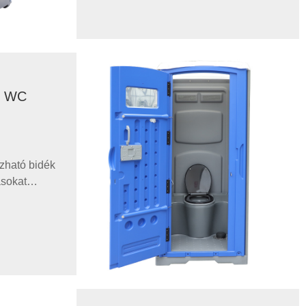
problémáinak kezelése, beleértve a
tartósságot, a higiéniát és a
költségeket. Megoldások: Az
anyagok és a tervezés technikai
fejlesztéseinek részletezése.
Ügyfélesetek: Sikeres
il WC
megvalósítások bemutatása mérhető
javulással. Alkalmazások és
partnerségek: Különböző
felhasználási forgatókönyvek és
zható bidék
kulcsfontosságú együttműködők
ásokat
kiemelése. GYIK: Mérnökök és
parági
beszerzési vezetők technikai
okat mutat
kérdéseinek megválaszolása.
Konklúzió: Az érték megerősítése és
ásokat és
a további együttműködés ösztönzése.
sabb
et, és egy