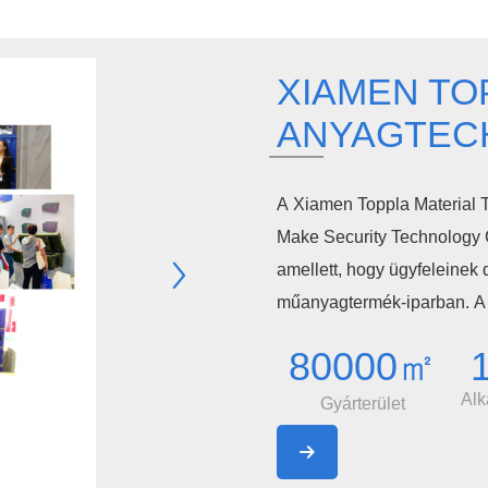
XIAMEN TO
ANYAGTECH
A Xiamen Toppla Material T
Make Security Technology Co
amellett, hogy ügyfeleinek d
műanyagtermék-iparban. A T
kutatás-fejlesztést, a terve
80000㎡
rendelkezik, beleértve a 
Alk
műanyag fészereket. Korsze
Gyárterület
alkalmazva jelenleg fröccsö

összeszerelő sorral, hord