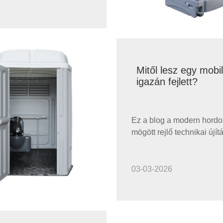
óbb jövőhöz 2026-ban.
Mitől lesz egy mob
igazán fejlett?
Ez a blog a modern hordo
mögött rejlő technikai újít
vizsgálja, foglalkozik az i
nehézségekkel, megoldás
be, megosztja az ügyfelek
03-03-2026
sikertörténeteit, alkalmaz
partnerségeket tárgyal,
megválaszolja a legfonto
gyakran ismételt kérdések