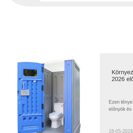
Környez
2026 elő
értéke
Ezen ténye
előnyök és
olyan körny
választhat, 
életstílusá
18-05-2026