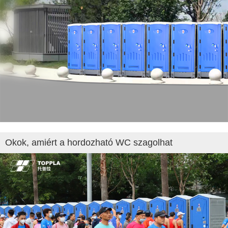
Okok, amiért a hordozható WC szagolhat