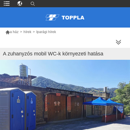

a ház
>
hírek
>
Iparági hírek
TÖBB TERMÉK
A zuhanyzós mobil WC-k környezeti hatása