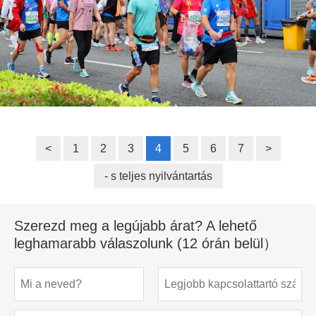
<
1
2
3
4
5
6
7
>
- s teljes nyilvántartás
Szerezd meg a legújabb árat? A lehető
leghamarabb válaszolunk (12 órán belül）