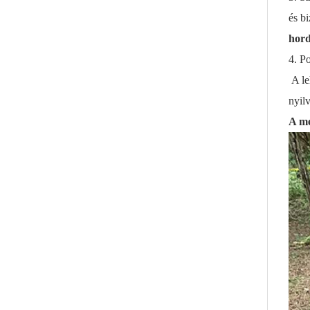
és bi
hord
4.
Po
A le
nyil
A me