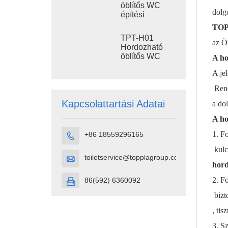
Kültéri
öblítős WC
Műanyag WC
dolgo
építési
mellékhelyiség
TO
TPT-H01
az Ö
Hordozható
öblítős WC
A ho
Hordozható
A jel
WC fülke
HDPE
Rend
műanyag
Kapcsolattartási Adatai
a do
A ho
1. F
+86 18559296165

kulc
toiletservice@topplagroup.com

hord
2. F
86(592) 6360092

bizt
, ti
3. S