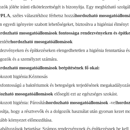
zók jóléte iránti elkötelezettségét is bizonyítja. Egy megbízható szolgál
PPLA
, széles választékhoz férhetsz hozzá
hordozható mosogatóállom
n egyedi igényeire szabott lehetőségeket, biztosítva a higiéniai élmény
rdozható mosogatóállomások fontossága rendezvényeken és építk
enléte
hordozható mosogatóállomások
ezvényeken és építkezéseken elengedhetetlen a higiénia fenntartása és 
lgozók és a személyzet számára.
rdozható mosogatóállomások beépítésének fő okai:
okozott higiénia:
Kézmosás
sfontosságú a baktériumok és betegségek terjedésének megakadályozásá
ozható mosogatóállomások
elősegíti ezt az egészséges szokást.
okozott higiénia: Párosítás
hordozható mosogatóállomások
-vel
hordo
osítja, hogy a résztvevők és a dolgozók használat után gyorsan kezet 
sztább környezet előmozdítása.
zabályozások betartása: Számos rendezvénynek és építkezésnek be kell tar