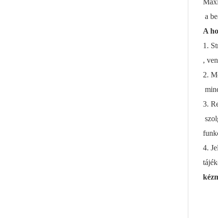
Maxi
a be
A ho
1. St
, ve
2. M
mind
3. R
szolg
funk
4. J
tájék
kézm