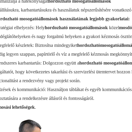
malizálja a hatékonyságát
hordozható mosogatóállomások
állításukra, karbantartásukra és használatuk népszerűsítésére vonatkozó
rdozható mosogatóállomások használatának legjobb gyakorlatai:
ratégiai elhelyezés: Hely
hordozható mosogatóállomások
közel
mosdó
ndéglátóhelyeken és nagy forgalmú helyeken a gyakori kézmosás ösztö
egfelelő készletek: Biztosítsa mindegyiket
hordozható
mosogatóállomá
ig legyen szappan, papírtörlő és víz a megfelelő kézmosás megkönnyí
endszeres karbantartás: Dolgozzon együtt a
hordozható mosogatóállo
áltatót, hogy következetes takarítási és szervizelési ütemtervet hozzon lé
cionalitást a rendezvény vagy projekt során.
elzések és kommunikáció: Használjon táblákat és egyéb kommunikációs
oztatására a rendelkezésre állásról és fontosságáról.
osási lehetőségek
.