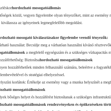
keléskor
hordozható mosogatóállomás
tőségek közül, vegyen figyelembe olyan tényezőket, mint az esemény mére
 kiválassza az igényeinek legmegfelelőbb megoldást.
rdozható mosogató kiválasztásakor figyelembe veendő tényezők:
árható használat: Becsülje meg a várhatóan használni kívánó résztvev
ogatóállomások
a megfelelő egységszám és a szükséges vízkapacitás 
ozzáférhetőség: Biztosítsa
hordozható mosogatóállomások
yen hozzáférhetőek minden felhasználó számára, beleértve a fogyatékk
lembevételével és stratégiai elhelyezéssel.
lyszíni korlátok: Értékelje az esemény vagy a munka helyszínét a megf
ozható mosogatóállomások
yek bőséges helyet és hozzáférést biztosítanak a szükséges infrastruktú
ozható mosogatóállomások rendezvényeken és építkezéseken törté