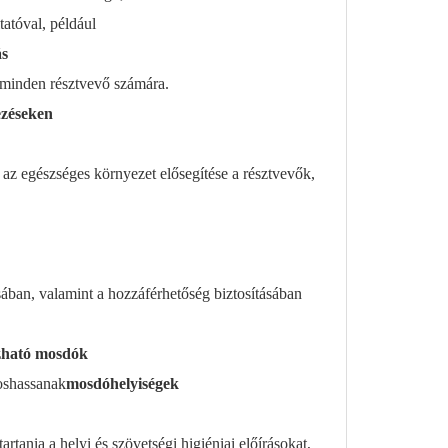
tatóval, például
ás
t minden résztvevő számára.
ezéseken
az egészséges környezet elősegítése a résztvevők,
ban, valamint a hozzáférhetőség biztosításában
zható mosdók
moshassanak
mosdóhelyiségek
tania a helyi és szövetségi higiéniai előírásokat,