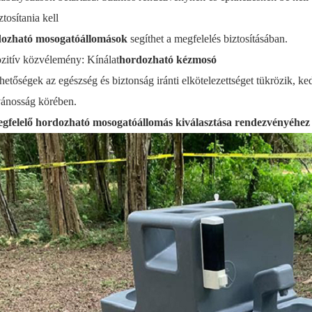
ztosítania kell
ozható mosogatóállomások
segíthet a megfelelés biztosításában.
zitív közvélemény: Kínálat
hordozható kézmosó
hetőségek az egészség és biztonság iránti elkötelezettséget tükrözik, ke
vánosság körében.
gfelelő hordozható mosogatóállomás kiválasztása rendezvényéhe