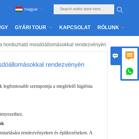
magyar
ÜGY
GYÁRI TOUR
KAPCSOLAT
RÓLUNK
tása hordozható mosdóállomásokkal rendezvényén


osdóállomásokkal rendezvényén

k legfontosabb szempontja a megfelelő higiénia
örnyezethez.
ok
nntartására rendezvényeken és építkezéseken. A