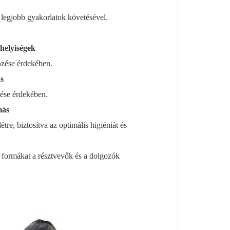
 legjobb gyakorlatok követésével.
helyiségek
nzése érdekében.
s
tése érdekében.
más
tre, biztosítva az optimális higiéniát és
 formákat a résztvevők és a dolgozók