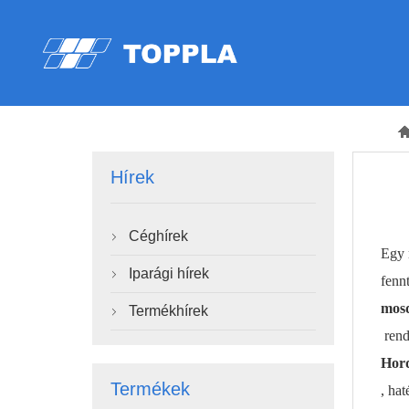
Hírek
Céghírek

Egy 
Iparági hírek

fenn
mosd
Termékhírek

rend
Hor
Termékek
, ha