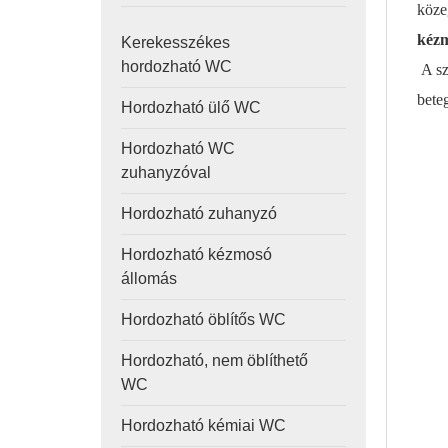
köze
kézm
Kerekesszékes
hordozható WC
A sz
bete
Hordozható ülő WC
Hordozható WC
zuhanyzóval
Hordozható zuhanyzó
Hordozható kézmosó
állomás
Hordozható öblítős WC
Hordozható, nem öblíthető
WC
Hordozható kémiai WC