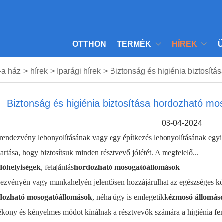
OTTHON
TERMÉK
HÍREK

a ház
>
hírek
>
Iparági hírek
>
Biztonság és higiénia biztosí
Biztonság és higiénia biztosítása hordozható m
03-04-2024
rendezvény lebonyolításának vagy egy építkezés lebonyolításának egyi
tartása, hogy biztosítsuk minden résztvevő jólétét. A megfelelő...
óhelyiségek
, felajánlás
hordozható mosogatóállomások
ezvényén vagy munkahelyén jelentősen hozzájárulhat az egészséges k
dozható mosogatóállomások
, néha úgy is emlegetik
kézmosó állomás
tékony és kényelmes módot kínálnak a résztvevők számára a higiénia fe