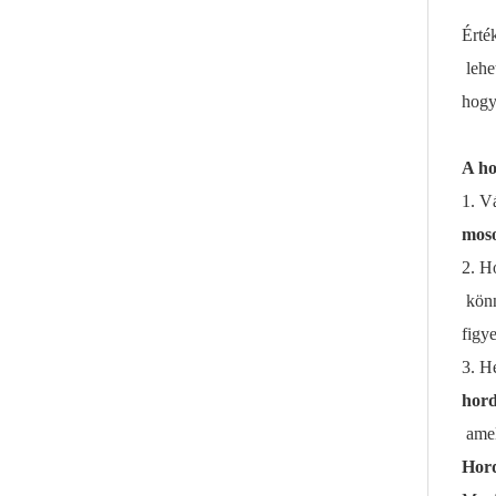
Érté
lehe
hogy
A ho
1. V
mos
2. H
könn
figye
3.
He
hord
amel
Hord