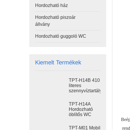
Hordozható ház
Hordozható piszoár
állvány
Hordozható guggoló WC
Kiemelt Termékek
TPT-H14B 410
literes
szennyvíztartályos
hordozható
öblítős WC,
TPT-H14A
acél
Hordozható
csúszótalpas
öblítős WC
hordozható
Beép
410L
WC, helyszíni
Szennyvíztartály
WC
TPT-M01 Mobil
rend