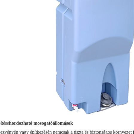
ítése
hordozható mosogatóállomások
ezvényén vagy építkezésén nemcsak a tiszta és biztonságos környezet f