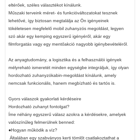
eltérőek, széles választékot kínálunk.
Műszaki terveink méret- és funkcióváltozatokat tesznek
lehetővé, így biztosan megtalálja az Ön igényeinek
tökéletesen megfelelő mobil zuhanyzós megoldást, legyen
szó akár egy kemping egyszerű igényéről, akár egy
filmforgatás vagy egy mentőakció nagyobb igénybevételéről.
Az anyagtudomány, a logisztika és a felhasználói igények
mélyreható ismeretét minden egységbe integráljuk, így olyan
hordozható zuhanyzókabin-megoldást kínálunk, amely
nemcsak funkcionális, hanem megbízható és tartós is.
Gyors válaszok gyakorlati kérdéseire
Hordozható zuhanyt fontolgat?
Íme néhány egyszerű válasz azokra a kérdésekre, amelyek
valószínűleg felmerülnek benned:
●
Hogyan működik a víz?
Általában egy szabványos kerti tömlőt csatlakoztathat a