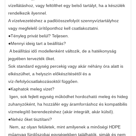
vízellátáshoz, vagy feltölthet egy belső tartályt, ha a készülék
rendelkezik ilyennel.
A vízelvezetéshez a padlóösszefolyót szennyvíztartályhoz
vagy megfelelő ürítőponthoz kell csatlakoztatni.
●
Tényleg privát belül?
Teljesen.
●
Mennyi ideig tart a beállítás?
A beállítási idő modellenként változik, de a hatékonyság
jegyében tervezték őket.
Sok standard egység percekig vagy akár néhány óra alatt is
elkészülhet, a helyszín előkészítésétől és a
víz-/lefolyócsatlakozásoktól függően.
●
Kaphatok meleg vizet?
Igen, sok fejlett egység működhet hordozható meleg és hideg
zuhanyzóként, ha hozzáfér egy áramforráshoz és kompatibilis
vízmelegítő berendezéshez (akár integrált, akár külső).
●
Nehéz őket tisztítani?
Nem, az olyan felületek, mint amilyenek a minőségi HDPE
műanyag fürdőszobai egységekben találhatók, simák és nem