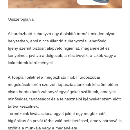
Összefoglalva
A hordozható zuhanyzó egy átalakító termék minden olyan
helyzetben, ahol nincs állandó zuhanyozási lehetőség.
Igény szerint biztosít alapvető higiéniát, magánéletet és
kényelmet, javítva a dolgozók, a résztvevők, a lakók vagy a
kalandorok körülményeit.
A Toppla Toiletnél a megbízható mobil fürdőszobai
megoldások terén szerzett tapasztalatunknak köszönhetően
olyan hordozható zuhanyzóegységeket szállítunk, amelyek
minőséget, tartósságot és a felhasználói igényeket szem előtt
tartva készülnek.
Termékeink kiválasztása egyet jelent egy megbízható,
higiénikus és privát térbe való befektetéssel, amely bárhová is
szólítja a munkája vagy a magánélete.