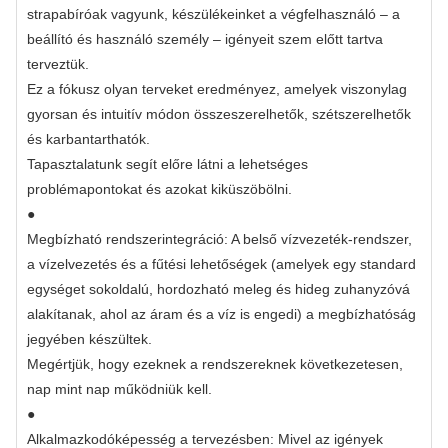
strapabíróak vagyunk, készülékeinket a végfelhasználó – a
beállító és használó személy – igényeit szem előtt tartva
terveztük.
Ez a fókusz olyan terveket eredményez, amelyek viszonylag
gyorsan és intuitív módon összeszerelhetők, szétszerelhetők
és karbantarthatók.
Tapasztalatunk segít előre látni a lehetséges
problémapontokat és azokat kiküszöbölni.
●
Megbízható rendszerintegráció: A belső vízvezeték-rendszer,
a vízelvezetés és a fűtési lehetőségek (amelyek egy standard
egységet sokoldalú, hordozható meleg és hideg zuhanyzóvá
alakítanak, ahol az áram és a víz is engedi) a megbízhatóság
jegyében készültek.
Megértjük, hogy ezeknek a rendszereknek következetesen,
nap mint nap működniük kell.
●
Alkalmazkodóképesség a tervezésben: Mivel az igények