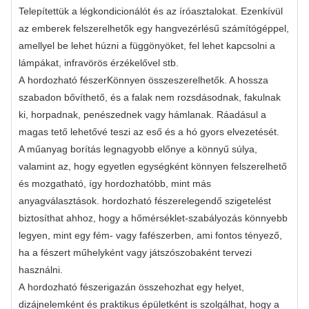
Telepítettük a légkondicionálót és az íróasztalokat. Ezenkívül
az emberek felszerelhetők egy hangvezérlésű számítógéppel,
amellyel be lehet húzni a függönyöket, fel lehet kapcsolni a
lámpákat, infravörös érzékelővel stb.
A
hordozható fészer
Könnyen összeszerelhetők. A hossza
szabadon bővíthető, és a falak nem rozsdásodnak, fakulnak
ki, horpadnak, penészednek vagy hámlanak. Ráadásul a
magas tető lehetővé teszi az eső és a hó gyors elvezetését.
A műanyag borítás legnagyobb előnye a könnyű súlya,
valamint az, hogy egyetlen egységként könnyen felszerelhető
és mozgatható, így hordozhatóbb, mint más
anyagválasztások.
hordozható fészer
elegendő szigetelést
biztosíthat ahhoz, hogy a hőmérséklet-szabályozás könnyebb
legyen, mint egy fém- vagy fafészerben, ami fontos tényező,
ha a fészert műhelyként vagy játszószobaként tervezi
használni.
A
hordozható fészer
igazán összehozhat egy helyet,
dizájnelemként és praktikus épületként is szolgálhat, hogy a