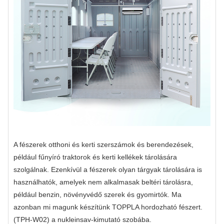
A fészerek otthoni és kerti szerszámok és berendezések,
például fűnyíró traktorok és kerti kellékek tárolására
szolgálnak. Ezenkívül a fészerek olyan tárgyak tárolására is
használhatók, amelyek nem alkalmasak beltéri tárolásra,
például benzin, növényvédő szerek és gyomirtók. Ma
azonban mi magunk készítünk TOPPLA hordozható fészert.
(TPH-W02) a nukleinsav-kimutató szobába.