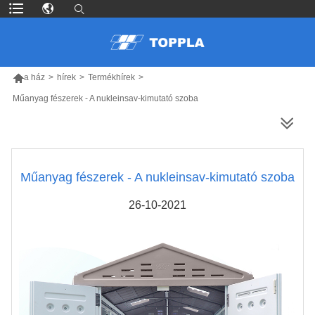

a ház
>
hírek
>
Termékhírek
>
Műanyag fészerek - A nukleinsav-kimutató szoba
TÖBB TERMÉK
Műanyag fészerek - A nukleinsav-kimutató szoba
26-10-2021