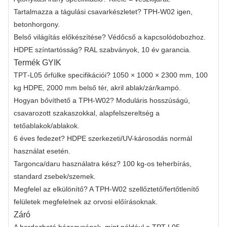
Tartalmazza a tágulási csavarkészletet? TPH‑W02 igen,
betonhorgony.
Belső világítás előkészítése? Védőcső a kapcsolódobozhoz.
HDPE színtartósság? RAL szabványok, 10 év garancia.
Termék GYIK
TPT‑L05 őrfülke specifikációi? 1050 × 1000 × 2300 mm, 100
kg HDPE, 2000 mm belső tér, akril ablak/zár/kampó.
Hogyan bővíthető a TPH‑W02? Moduláris hosszúságú,
csavarozott szakaszokkal, alapfelszereltség a
tetőablakok/ablakok.
6 éves fedezet? HDPE szerkezeti/UV-károsodás normál
használat esetén.
Targonca/daru használatra kész? 100 kg-os teherbírás,
standard zsebek/szemek.
Megfelel az elkülönítő? A TPH-W02 szellőztető/fertőtlenítő
felületek megfelelnek az orvosi előírásoknak.
Záró
A hordozható házegységek, mint például a TPT-L05