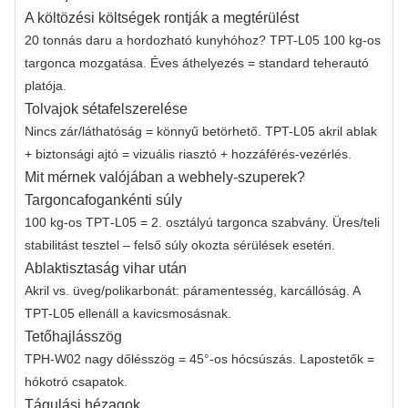
A költözési költségek rontják a megtérülést
20 tonnás daru a hordozható kunyhóhoz? TPT-L05 100 kg-os
targonca mozgatása. Éves áthelyezés = standard teherautó
platója.
Tolvajok sétafelszerelése
Nincs zár/láthatóság = könnyű betörhető. TPT-L05 akril ablak
+ biztonsági ajtó = vizuális riasztó + hozzáférés-vezérlés.
Mit mérnek valójában a webhely-szuperek?
Targoncafogankénti súly
100 kg-os TPT‑L05 = 2. osztályú targonca szabvány. Üres/teli
stabilitást tesztel – felső súly okozta sérülések esetén.
Ablaktisztaság vihar után
Akril vs. üveg/polikarbonát: páramentesség, karcállóság. A
TPT-L05 ellenáll a kavicsmosásnak.
Tetőhajlásszög
TPH‑W02 nagy dőlésszög = 45°-os hócsúszás. Lapostetők =
hókotró csapatok.
Tágulási hézagok