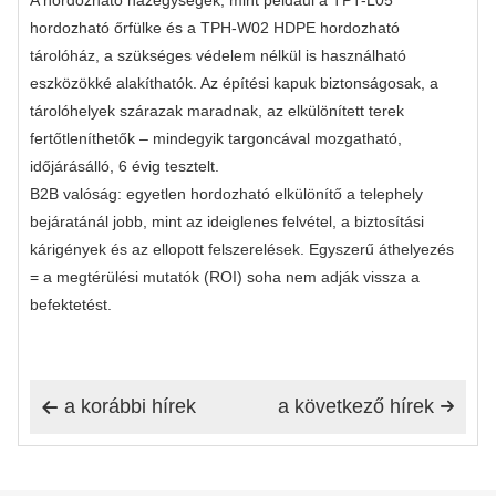
hordozható őrfülke és a TPH-W02 HDPE hordozható
tárolóház, a szükséges védelem nélkül is használható
eszközökké alakíthatók. Az építési kapuk biztonságosak, a
tárolóhelyek szárazak maradnak, az elkülönített terek
fertőtleníthetők – mindegyik targoncával mozgatható,
időjárásálló, 6 évig tesztelt.
B2B valóság: egyetlen hordozható elkülönítő a telephely
bejáratánál jobb, mint az ideiglenes felvétel, a biztosítási
kárigények és az ellopott felszerelések. Egyszerű áthelyezés
= a megtérülési mutatók (ROI) soha nem adják vissza a
befektetést.
a korábbi hírek
a következő hírek

