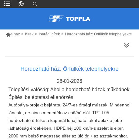

a ház
>
hírek
>
Iparági hírek
>
Hordozható ház: Őrfülkék telephelyekre
TÖBB TERMÉK
Hordozható ház: Őrfülkék telephelyekre
28-01-2026
Telepítési valóság: Ahol a hordozható házak működnek
Építési beléptetési ellenőrzés
Autópálya-projekt bejárata, 24/7-es őrségi műszak. Mindenhol
lánchíd, de nincs menedék az eső/hő elől. TPT-L05
hordozható őrfülke a kapunál lehajtható: akril ablak a jobb
láthatóság érdekében, HDPE héj 100 km/h-s szelet is elbír,
2000 mm belső magasság elfér az ülő őr + az asztal/monitor.