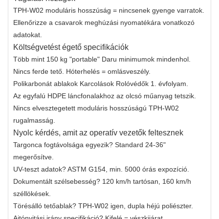
TPH-W02 moduláris hosszúság = nincsenek gyenge varratok.
Ellenőrizze a csavarok meghúzási nyomatékára vonatkozó
adatokat.
Költségvetést égető specifikációk
Több mint 150 kg "portable" Daru minimumok mindenhol.
Nincs ferde tető. Hóterhelés = omlásveszély.
Polikarbonát ablakok Karcolások Rolóvédők 1. évfolyam.
Az egyfalú HDPE láncfonalakhoz az olcsó műanyag tetszik.
Nincs elvesztegetett moduláris hosszúságú TPH-W02
rugalmasság.
Nyolc kérdés, amit az operatív vezetők feltesznek
Targonca fogtávolsága egyezik? Standard 24‑36"
megerősítve.
UV-teszt adatok? ASTM G154, min. 5000 órás expozíció.
Dokumentált szélsebesség? 120 km/h tartósan, 160 km/h
széllökések.
Törésálló tetőablak? TPH‑W02 igen, dupla héjú poliészter.
Ajtónyitási irány specifikáció? Kifelé = vészkijárat.