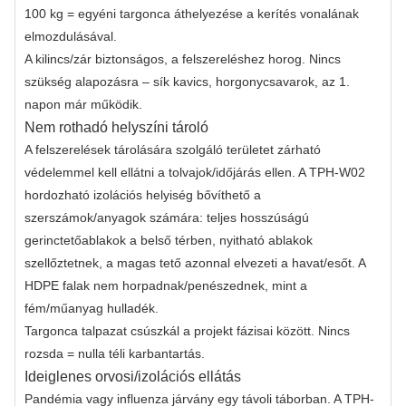
100 kg = egyéni targonca áthelyezése a kerítés vonalának
elmozdulásával.
A kilincs/zár biztonságos, a felszereléshez horog. Nincs
szükség alapozásra – sík kavics, horgonycsavarok, az 1.
napon már működik.
Nem rothadó helyszíni tároló
A felszerelések tárolására szolgáló területet zárható
védelemmel kell ellátni a tolvajok/időjárás ellen. A TPH-W02
hordozható izolációs helyiség bővíthető a
szerszámok/anyagok számára: teljes hosszúságú
gerinctetőablakok a belső térben, nyitható ablakok
szellőztetnek, a magas tető azonnal elvezeti a havat/esőt. A
HDPE falak nem horpadnak/penészednek, mint a
fém/műanyag hulladék.
Targonca talpazat csúszkál a projekt fázisai között. Nincs
rozsda = nulla téli karbantartás.
Ideiglenes orvosi/izolációs ellátás
Pandémia vagy influenza járvány egy távoli táborban. A TPH-