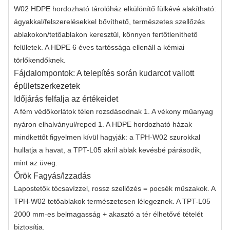
W02 HDPE hordozható tárolóház elkülönítő fülkévé alakítható:
ágyakkal/felszerelésekkel bővíthető, természetes szellőzés
ablakokon/tetőablakon keresztül, könnyen fertőtleníthető
felületek. A HDPE 6 éves tartóssága ellenáll a kémiai
törlőkendőknek.
Fájdalompontok: A telepítés során kudarcot vallott
épületszerkezetek
Időjárás felfalja az értékeidet
A fém védőkorlátok télen rozsdásodnak 1. A vékony műanyag
nyáron elhalványul/reped 1. A HDPE hordozható házak
mindkettőt figyelmen kívül hagyják: a TPH-W02 szurokkal
hullatja a havat, a TPT-L05 akril ablak kevésbé párásodik,
mint az üveg.
Őrök Fagyás/Izzadás
Lapostetők tócsavízzel, rossz szellőzés = pocsék műszakok. A
TPH-W02 tetőablakok természetesen lélegeznek. A TPT-L05
2000 mm-es belmagasság + akasztó a tér élhetővé tételét
biztosítja.