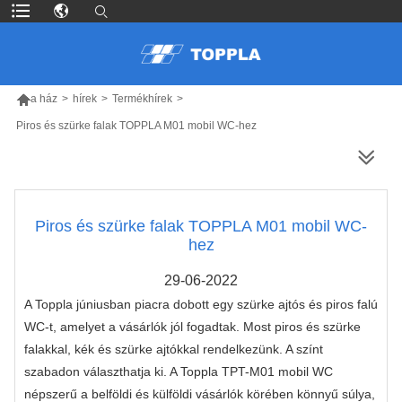

a ház
>
hírek
>
Termékhírek
>
Piros és szürke falak TOPPLA M01 mobil WC-hez
TÖBB TERMÉK
Piros és szürke falak TOPPLA M01 mobil WC-
hez
29-06-2022
A Toppla júniusban piacra dobott egy szürke ajtós és piros falú
WC-t, amelyet a vásárlók jól fogadtak. Most piros és szürke
falakkal, kék és szürke ajtókkal rendelkezünk. A színt
szabadon választhatja ki. A Toppla TPT-M01 mobil WC
népszerű a belföldi és külföldi vásárlók körében könnyű súlya,