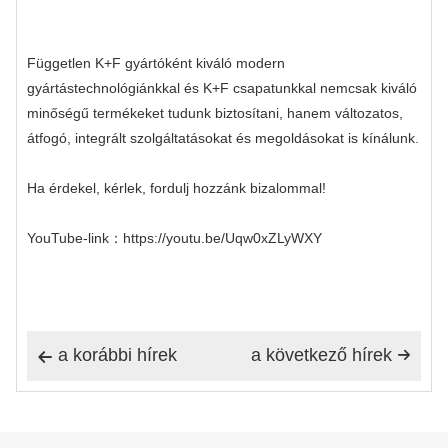
Független K+F gyártóként kiváló modern
gyártástechnológiánkkal és K+F csapatunkkal nemcsak kiváló
minőségű termékeket tudunk biztosítani, hanem változatos,
átfogó, integrált szolgáltatásokat és megoldásokat is kínálunk.
Ha érdekel, kérlek, fordulj hozzánk bizalommal!
YouTube-link：https://youtu.be/Uqw0xZLyWXY
a korábbi hírek
a következő hírek

