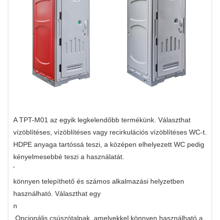
A TPT-M01 az egyik legkelendőbb termékünk. Választhat
vízöblítéses, vízöblítéses vagy recirkulációs vízöblítéses WC-t.
HDPE anyaga tartóssá teszi, a középen elhelyezett WC pedig
kényelmesebbé teszi a használatát.
'
könnyen telepíthető és számos alkalmazási helyzetben
használható. Választhat egy
n
Opcionális csúszótalpak, amelyekkel könnyen használható a