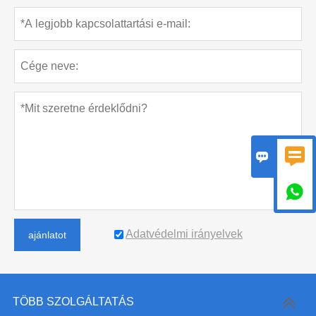



Adatvédelmi irányelvek
ajánlatot
TÖBB SZOLGÁLTATÁS