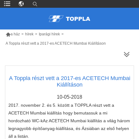

a ház
>
hírek
>
Iparági hírek
>
A Toppla részt vett a 2017-es ACETECH Mumbai Kiállításon
TÖBB TERMÉK
A Toppla részt vett a 2017-es ACETECH Mumbai
Kiállításon
10-05-2018
2017. november 2. és 5. között a TOPPLA részt vett a
ACETECH Mumbai kiállítás
hogy bemutassuk a mi
hordozható WC-k
Az ACETECH Mumbai kiállítás a világ három
legnagyobb építőanyag-kiállítása, és Ázsiában az első helyen
áll a listán.