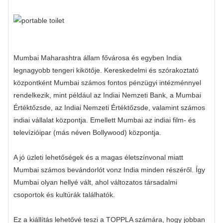
Mumbai Maharashtra állam fővárosa és egyben India
legnagyobb tengeri kikötője. Kereskedelmi és szórakoztató
központként Mumbai számos fontos pénzügyi intézménnyel
rendelkezik, mint például az Indiai Nemzeti Bank, a Mumbai
Értéktőzsde, az Indiai Nemzeti Értéktőzsde, valamint számos
indiai vállalat központja. Emellett Mumbai az indiai film- és
televízióipar (más néven Bollywood) központja.
A jó üzleti lehetőségek és a magas életszínvonal miatt
Mumbai számos bevándorlót vonz India minden részéről. Így
Mumbai olyan hellyé vált, ahol változatos társadalmi
csoportok és kultúrák találhatók.
Ez a kiállítás lehetővé teszi a TOPPLA számára, hogy jobban