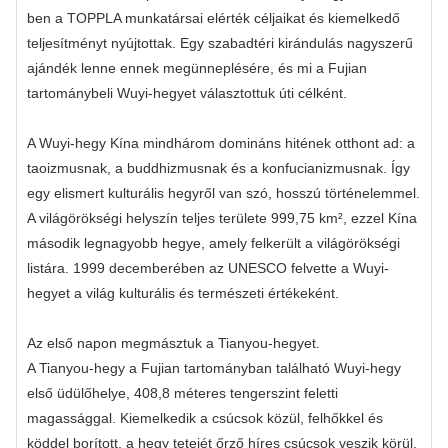
ben a TOPPLA munkatársai elérték céljaikat és kiemelkedő
teljesítményt nyújtottak. Egy szabadtéri kirándulás nagyszerű
ajándék lenne ennek megünneplésére, és mi a Fujian
tartománybeli Wuyi-hegyet választottuk úti célként.
A Wuyi-hegy Kína mindhárom domináns hitének otthont ad: a
taoizmusnak, a buddhizmusnak és a konfucianizmusnak. Így
egy elismert kulturális hegyről van szó, hosszú történelemmel.
A világörökségi helyszín teljes területe 999,75 km², ezzel Kína
második legnagyobb hegye, amely felkerült a világörökségi
listára. 1999 decemberében az UNESCO felvette a Wuyi-
hegyet a világ kulturális és természeti értékeként.
Az első napon megmásztuk a Tianyou-hegyet.
A Tianyou-hegy a Fujian tartományban található Wuyi-hegy
első üdülőhelye, 408,8 méteres tengerszint feletti
magassággal. Kiemelkedik a csúcsok közül, felhőkkel és
köddel borított, a hegy tetejét őrző híres csúcsok veszik körül,