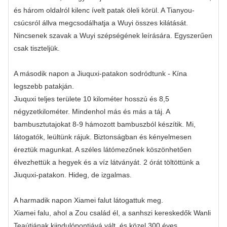
és három oldalról kilenc ívelt patak öleli körül. A Tianyou-
csúcsról állva megcsodálhatja a Wuyi összes kilátását.
Nincsenek szavak a Wuyi szépségének leírására. Egyszerűen
csak tiszteljük.
A második napon a Jiuquxi-patakon sodródtunk - Kína
legszebb patakján.
Jiuquxi teljes területe 10 kilométer hosszú és 8,5
négyzetkilométer. Mindenhol más és más a táj. A
bambusztutajokat 8-9 hámozott bambuszból készítik. Mi,
látogatók, leültünk rájuk. Biztonságban és kényelmesen
éreztük magunkat. A széles látómezőnek köszönhetően
élvezhettük a hegyek és a víz látványát. 2 órát töltöttünk a
Jiuquxi-patakon. Hideg, de izgalmas.
A harmadik napon Xiamei falut látogattuk meg.
Xiamei falu, ahol a Zou család él, a sanhszi kereskedők Wanli
Teaútjának kiindulópontjává vált, és közel 300 éves