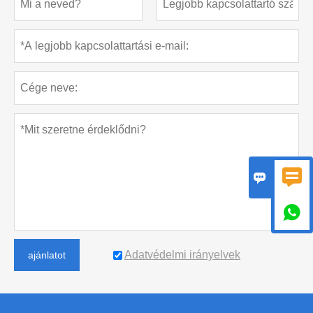



Adatvédelmi irányelvek
ajánlatot