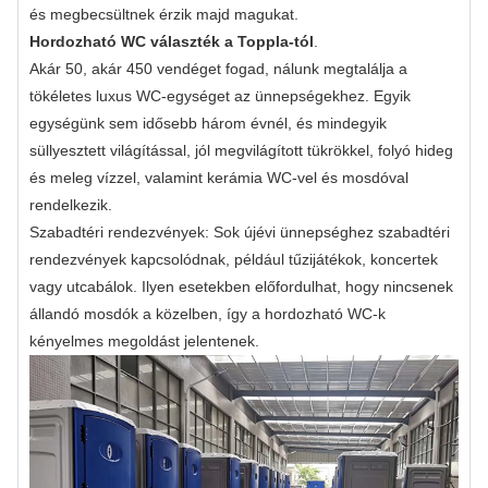
és megbecsültnek érzik majd magukat.
Hordozható WC választék a Toppla-tól
.
Akár 50, akár 450 vendéget fogad, nálunk megtalálja a
tökéletes luxus WC-egységet az ünnepségekhez. Egyik
egységünk sem idősebb három évnél, és mindegyik
süllyesztett világítással, jól megvilágított tükrökkel, folyó hideg
és meleg vízzel, valamint kerámia WC-vel és mosdóval
rendelkezik.
Szabadtéri rendezvények: Sok újévi ünnepséghez szabadtéri
rendezvények kapcsolódnak, például tűzijátékok, koncertek
vagy utcabálok. Ilyen esetekben előfordulhat, hogy nincsenek
állandó mosdók a közelben, így a hordozható WC-k
kényelmes megoldást jelentenek.