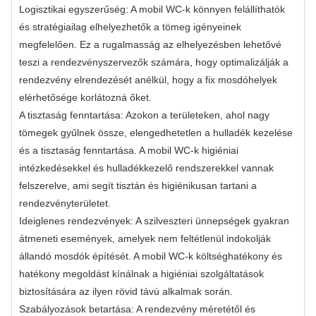
Logisztikai egyszerűség: A mobil WC-k könnyen felállíthatók
és stratégiailag elhelyezhetők a tömeg igényeinek
megfelelően. Ez a rugalmasság az elhelyezésben lehetővé
teszi a rendezvényszervezők számára, hogy optimalizálják a
rendezvény elrendezését anélkül, hogy a fix mosdóhelyek
elérhetősége korlátozná őket.
A tisztaság fenntartása: Azokon a területeken, ahol nagy
tömegek gyűlnek össze, elengedhetetlen a hulladék kezelése
és a tisztaság fenntartása. A mobil WC-k higiéniai
intézkedésekkel és hulladékkezelő rendszerekkel vannak
felszerelve, ami segít tisztán és higiénikusan tartani a
rendezvényterületet.
Ideiglenes rendezvények: A szilveszteri ünnepségek gyakran
átmeneti események, amelyek nem feltétlenül indokolják
állandó mosdók építését. A mobil WC-k költséghatékony és
hatékony megoldást kínálnak a higiéniai szolgáltatások
biztosítására az ilyen rövid távú alkalmak során.
Szabályozások betartása: A rendezvény méretétől és