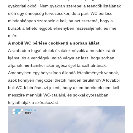
gyakorlati okból: Nem gyakran szerepel a teendők listájának
élén egy ünnepség tervezésekor, de a parti WC bérlése
mindenképpen szerepelnie kell, ha azt szeretné, hogy a
bulizók a lehető legjobb élményben részesüljenek, és íme,
miért.
A mobil WC bérlése csökkenti a sorban állást.
A szabadon fogyó ételek és italok növelik a mosdók iránti
igényt, és a vendégek utolsó vágya az lesz, hogy sorban
álljanak.
mert
amikor akár egész éjjel táncolhatnának.
Amennyiben egy helyszínen állandó létesítmények vannak,
azok könnyen megközelíthetők minden területről? A további
buli WC-k bérlése azt jelenti, hogy az embereknek nem kell
messzire menniük WC-t találni, és sokkal gyorsabban
folytathatják a szórakozást.