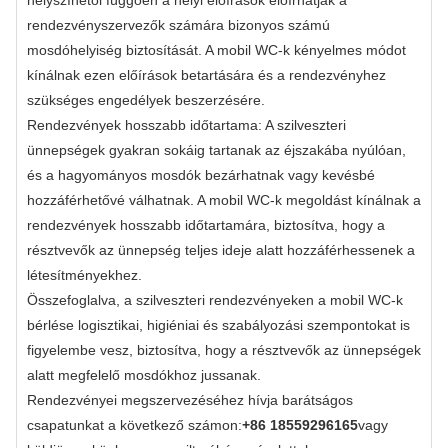
rendezvényszervezők számára bizonyos számú
mosdóhelyiség biztosítását. A mobil WC-k kényelmes módot
kínálnak ezen előírások betartására és a rendezvényhez
szükséges engedélyek beszerzésére.
Rendezvények hosszabb időtartama: A szilveszteri
ünnepségek gyakran sokáig tartanak az éjszakába nyúlóan,
és a hagyományos mosdók bezárhatnak vagy kevésbé
hozzáférhetővé válhatnak. A mobil WC-k megoldást kínálnak a
rendezvények hosszabb időtartamára, biztosítva, hogy a
résztvevők az ünnepség teljes ideje alatt hozzáférhessenek a
létesítményekhez.
Összefoglalva, a szilveszteri rendezvényeken a mobil WC-k
bérlése logisztikai, higiéniai és szabályozási szempontokat is
figyelembe vesz, biztosítva, hogy a résztvevők az ünnepségek
alatt megfelelő mosdókhoz jussanak.
Rendezvényei megszervezéséhez hívja barátságos
csapatunkat a következő számon:
+86 18559296165
vagy