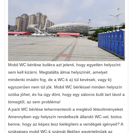
Mobil WC bérlése bulikra azt jelenti, hogy egyetlen helyszínt
sem kell kizárni. Megtalálta álmai helyszínét, amelyet
mindenki imádni fog, de a WC-k a) túl kevések, vagy b)
egyszerűen nem túl jók. Mobil WC bérléssel minden helyszín
szóba jöhet, és ha úgy dönt, hogy egy sátoros bulit tart távol a
tömegtől, az sem probléma!
A parti WC bérlése tehermentesíti a meglévő létesítményeket.
Amennyiben egy helyszín rendelkezik állandó WC-vel, biztos
benne, hogy az képes lesz kielégíteni a vendégek igényeit? A
szükséges mobil WC-k számát illetően egyértelműek az