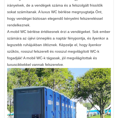
irányelvek, de a vendégek száma és a felszolgált frissítők
sokat számítanak. A luxus WC bérlése megnyugtatja Önt,
hogy vendégei biztosan elegendő kényelmi felszereléssel
rendelkeznek.
A mobil WC bérlése értékesnek érzi a vendégeket. Sok ember
számára az újévi ünneplés a naptár fénypontja, és ilyenkor a
legszebb ruhájukban öltöznek. Képzelje el, hogy ilyenkor
szűkös, rosszul felszerelt és rosszul megvilágított WC-k
fogadják! A mobil WC-k tágasak, jól megvilágítottak és
luxuscikkekkel vannak felszerelve.