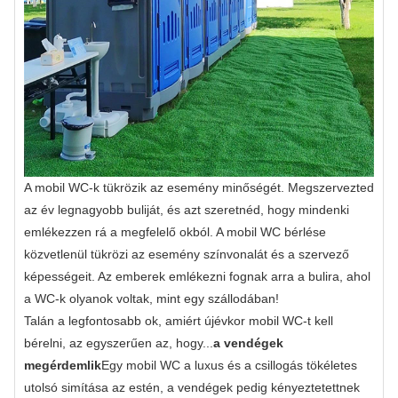
A mobil WC-k tükrözik az esemény minőségét. Megszervezted
az év legnagyobb buliját, és azt szeretnéd, hogy mindenki
emlékezzen rá a megfelelő okból. A mobil WC bérlése
közvetlenül tükrözi az esemény színvonalát és a szervező
képességeit. Az emberek emlékezni fognak arra a bulira, ahol
a WC-k olyanok voltak, mint egy szállodában!
Talán a legfontosabb ok, amiért újévkor mobil WC-t kell
bérelni, az egyszerűen az, hogy...
a vendégek
megérdemlik
Egy mobil WC a luxus és a csillogás tökéletes
utolsó simítása az estén, a vendégek pedig kényeztetettnek