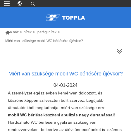

a ház
>
hírek
>
Iparági hírek
>
Miért van szüksége mobil WC bérlésére újévkor?
TÖBB TERMÉK
Miért van szüksége mobil WC bérlésére újévkor?
04-01-2024
A személyzet egész évben keményen dolgozott, és
köszönetképpen szilveszteri bulit szervez. Legújabb
útmutatónkból megtudhatja, miért van szüksége erre.
mobil WC bérlés
elkészíteni a
bulizás nagy durranással
!
Hordozható WC bérlésére gyakran szükség van
rendezvényeken, beleértve az újévi ünnepségeket is, számos