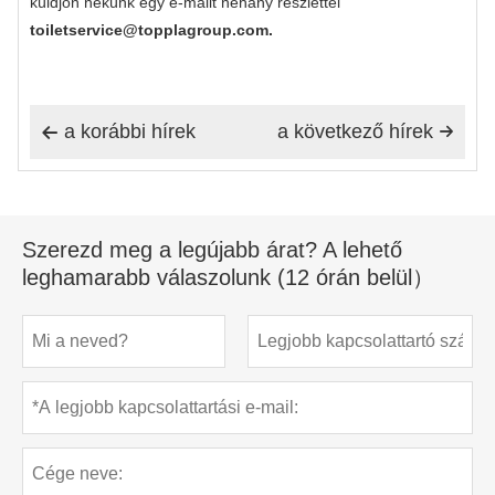
küldjön nekünk egy e-mailt néhány részlettel
toiletservice@topplagroup.com.
a korábbi hírek
a következő hírek


Szerezd meg a legújabb árat? A lehető
leghamarabb válaszolunk (12 órán belül）