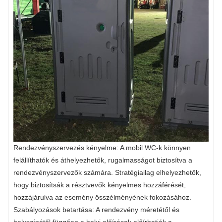
Rendezvényszervezés kényelme: A mobil WC-k könnyen
felállíthatók és áthelyezhetők, rugalmasságot biztosítva a
rendezvényszervezők számára. Stratégiailag elhelyezhetők,
hogy biztosítsák a résztvevők kényelmes hozzáférését,
hozzájárulva az esemény összélményének fokozásához.
Szabályozások betartása: A rendezvény méretétől és
helyszínétől függően a helyi előírások előírhatják a