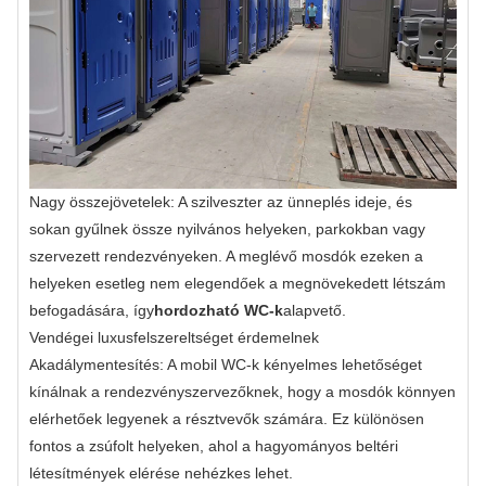
Nagy összejövetelek: A szilveszter az ünneplés ideje, és
sokan gyűlnek össze nyilvános helyeken, parkokban vagy
szervezett rendezvényeken. A meglévő mosdók ezeken a
helyeken esetleg nem elegendőek a megnövekedett létszám
befogadására, így
hordozható WC-k
alapvető.
Vendégei luxusfelszereltséget érdemelnek
Akadálymentesítés: A mobil WC-k kényelmes lehetőséget
kínálnak a rendezvényszervezőknek, hogy a mosdók könnyen
elérhetőek legyenek a résztvevők számára. Ez különösen
fontos a zsúfolt helyeken, ahol a hagyományos beltéri
létesítmények elérése nehézkes lehet.